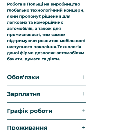
Робота в Польщі на виробництво
глобально технологічний концерн,
який пропонує рішення для
легкових та комерційних
автомобілів, а також для
промисловості, тим самим
підтримуючи розвиток мобільності
наступного покоління.Технологія
даної фірми дозволяє автомобілям
бачити, думати та діяти.
Обов'язки
складання систем кермового
Зарплатня
управління,
візуальний огляд/контроль
17,43 zl netto/год.
компонентів кермового
Графік роботи
управління,
забезпечення електропостачання
по 8-12 годин 5-6 днів на тиждень,
виробничої лінії,
Проживання
іноді неділя робочий день за