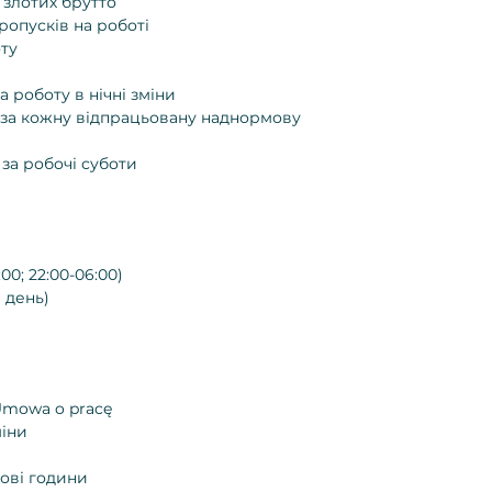
 злотих брутто
ропусків на роботі
ту
а роботу в нічні зміни
 - за кожну відпрацьовану наднормову
 за робочі суботи
:00; 22:00-06:00)
 день)
mowa o pracę
міни
кові години