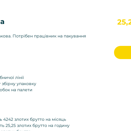
ва
25,
акова. Потрібен працівник на пакування
ничої лінії
 збірну упаковку
обок на палети
 4242 злотих брутто на місяць
ь 25,25 злотих брутто на годину