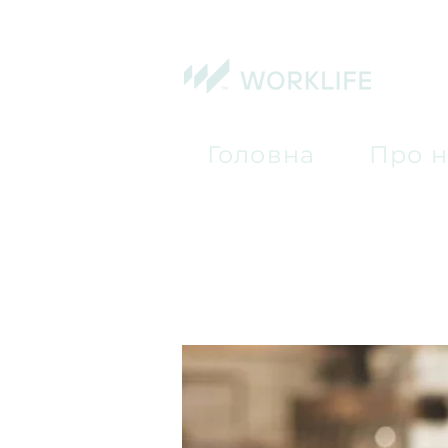
Головна
Про н