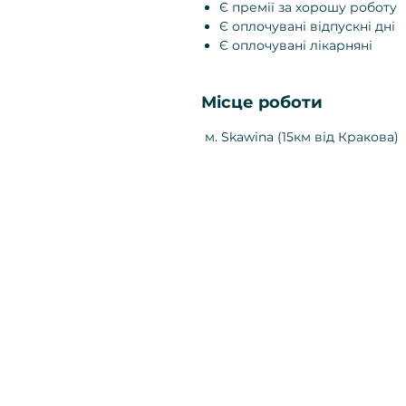
Є премії за хорошу роботу
Є оплочувані відпускні дні
Є оплочувані лікарняні
Місце роботи
м. Skawina (15км від Кракова)