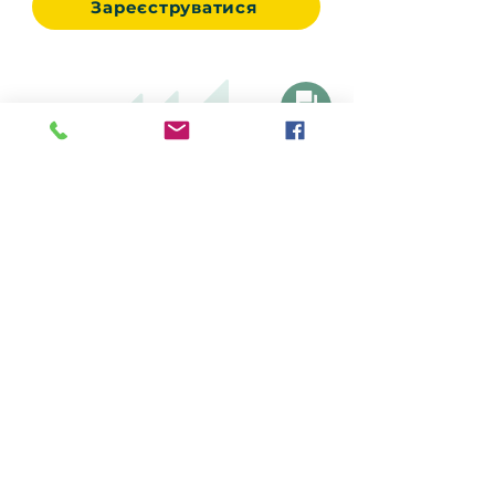
Зареєструватися
перерви – 20 хвилин та перекури
раз на 4 години.
Написати
+38 068 911 51 67
+48 535 994 839
rekrutujemy@worklifepolska.pl