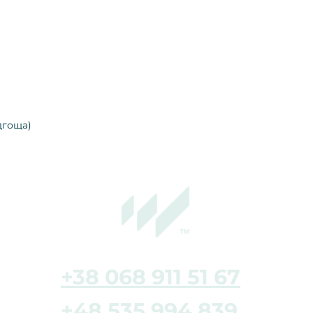
дгоща)
+38 068 911 51 67
+48 535 994 839