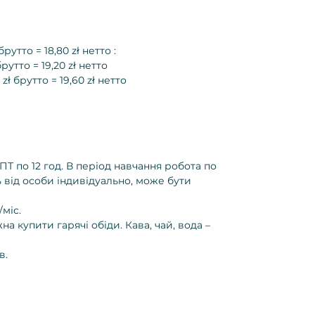
рутто = 18,80 zł нетто :
рутто = 19,20 zł нетто
zł брутто = 19,60 zł нетто
 ПТ по 12 год. В період навчання робота по
 від особи індивідуально, може бути
міс.
на купити гарячі обіди. Кава, чай, вода –
в.