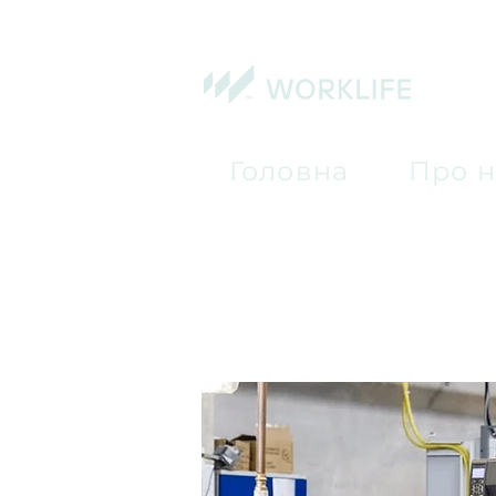
Головна
Про н