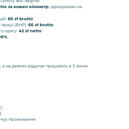
 суботу або неділю
rutto за кожен кілометр
, одноразово на
цій:
60 zł brutto
 праці (BHP):
60 zł brutto
го одягу:
42 zł netto
00%
.
 а на деяких відділах працюють в 3 зміни
),
)
ечує проживання