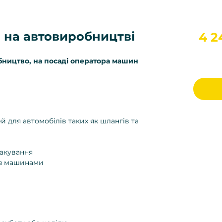
 на автовиробництві
4 2
бництво, на посаді оператора машин
 для автомобілів таких як шлангів та
пакування
ї з машинами