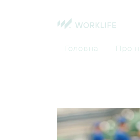
Головна
Про н