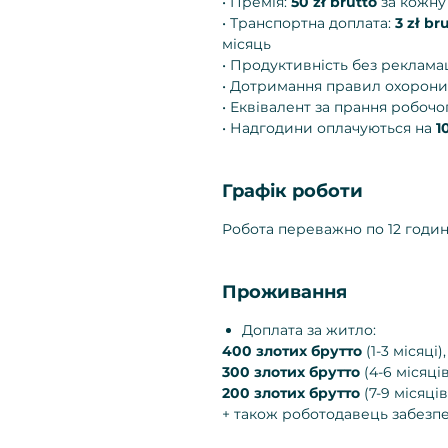
• Премія:
50 zł brutto
за кожну
• Транспортна доплата:
3 zł b
місяць
• Продуктивність без реклама
• Дотримання правил охорони
• Еквівалент за прання робочо
• Надгодини оплачуються на
1
Графік роботи
Робота переважно по 12 годин,
Проживання
Доплата за житло:
400 злотих брутто
(1-3 місяці),
300 злотих брутто
(4-6 місяців
200 злотих брутто
(7-9 місяців
+ також роботодавець забезп