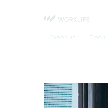
Головна
Про н