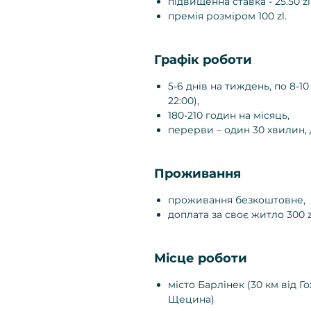
підвищенна ставка - 25.50 zl
премія розміром 100 zl.
Графік роботи
5-6 днів на тиждень, по 8-10 
22:00),
180-210 годин на місяць,
перерви – один 30 хвилин, 
Проживання
проживання безкоштовне,
доплата за своє житло 300 z
Місце роботи
місто Барлінек (30 км від Г
Щецина)