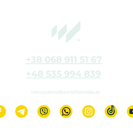
+38 068 911 51 67
+48 535 994 839
rekrutujemy@worklifepolska.pl
© WORKLIFE PL, 2016