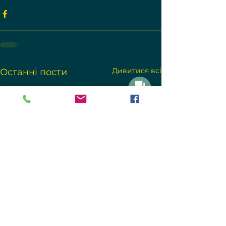
Дивитися всі
Останні пости
Написати