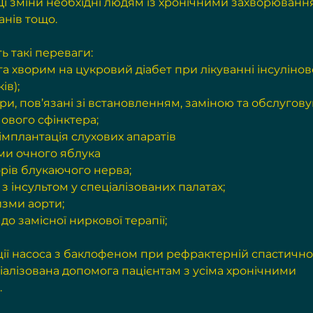
Ці зміни необхідні людям із хронічними захворюванн
анів тощо.
ь такі переваги:
 хворим на цукровий діабет при лікуванні інсуліно
ів);
и, пов’язані зі встановленням, заміною та обслугов
чового сфінктера;
імплантація слухових апаратів
ми очного яблука
рів блукаючого нерва;
з інсультом у спеціалізованих палатах;
изми аорти;
о замісної ниркової терапії;
ії насоса з баклофеном при рефрактерній спастичнос
алізована допомога пацієнтам з усіма хронічними 
.