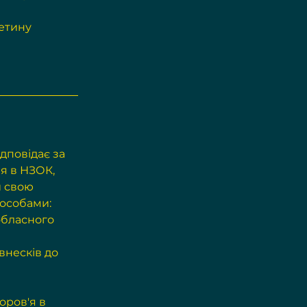
етину 
дповідає за 
я в НЗОК, 
 свою 
пособами:
обласного 
внесків до 
ров'я в 