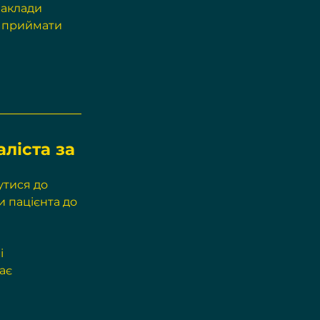
заклади 
о приймати 
ліста за 
утися до 
и пацієнта до 
ає 