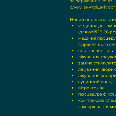
за державний кошт. 
слуху, внутрішніх орг
Новий перелік містит
медична допомога
(для осіб 18-26 рок
медичні процедур
гідравлічного се
встановлення та 
лікування глауко
заміна стимулято
лікування хворих 
лікування аневр
судинний доступ д
вітректомія;
процедура фіксац
комплексна спеці
захворюваннями