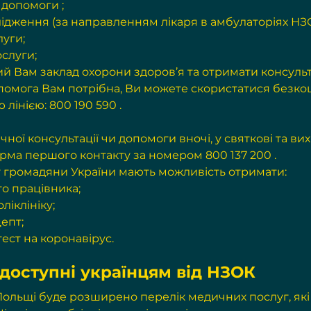
 допомоги ;
лідження (за направленням лікаря в амбулаторіях НЗ
луги;
ослуги;
й Вам заклад охорони здоров’я та отримати консуль
опомога Вам потрібна, Ви можете скористатися безк
лінією: 
800 190 590
 .
ї консультації чи допомоги вночі, у святкові та вихід
рма першого контакту за номером 800 
137 200
 .
 громадяни України мають можливість отримати:
о працівника;
ліклініку;
епт;
ест на коронавірус.
 доступні українцям від НЗОК
 Польщі буде розширено перелік медичних послуг, які