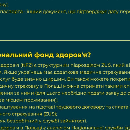
оку;
і паспорта - інший документ, що підтверджує дату пер
ональний фонд здоров'я?
оров'я (NFZ) є структурним підрозділом ZUS, який ві
. Якщо українець має додаткове медичне страхуванн
слуг буде значно ширшим. Ви також можете покрити
едичну страховку в Польщі можна отримати такими с
ення за ними (для цього необхідно подати заяву до 
за місцем проживання);
аштування на підставі трудового договору та сплата 
ного страхування (ZUS);
як безробітний у службі зайнятості.
доров'я в Польщі є аналогом Національної служби здо