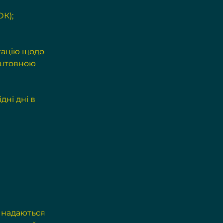
ОК);
тацію щодо 
оштовною 
ні дні в 
 надаються 