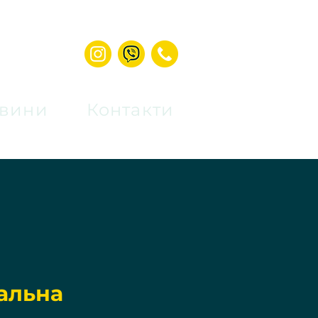
вини
Контакти
альна