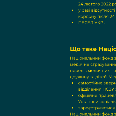
24 лютого 2022 р
у разі відсутност
кордону після 24
ПЕСЕЛ УКР .
Що таке Наці
Національний фонд зд
медичне страхування
перелік медичних по
дружину та дітей. М
самостійне зверн
відділення НСЗУ 
офіційне працевл
Установи соціаль
зареєструватися 
Національний фонд з