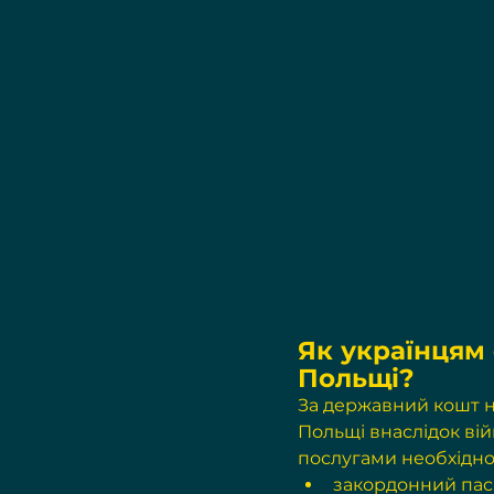
Як українцям
Польщі?
За державний кошт н
Польщі внаслідок вій
послугами необхідно
закордонний пас