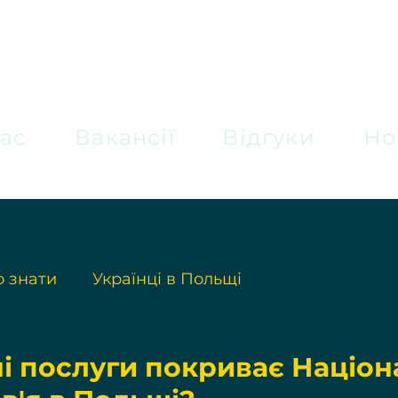
ас
Вакансії
Відгуки
Но
 знати
Українці в Польщі
ні послуги покриває Націон