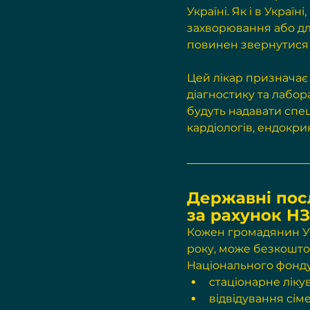
Україні. Як і в Украї
захворювання або дл
повинен звернутися д
Цей лікар призначає
діагностику та лабора
будуть надавати спец
кардіологів, ендокри
Державні пос
за рахунок Н
Кожен громадянин Ук
року, може безкошт
Національного фонду
стаціонарне ліку
відвідування сіме