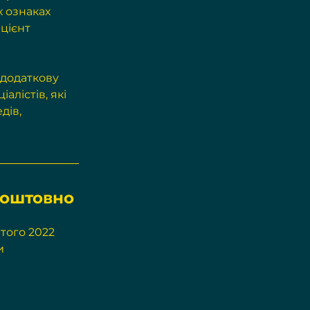
х ознаках 
цієнт 
додаткову 
лістів, які 
ів, 
коштовно 
того 2022 
и 