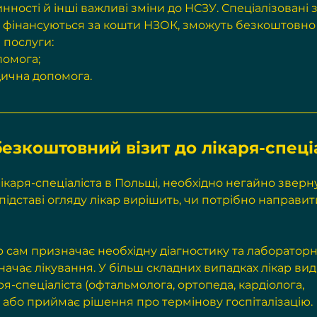
инності й інші важливі зміни до НСЗУ. Спеціалізовані 
кі фінансуються за кошти НЗОК, зможуть безкоштовн
 послуги:
помога;
ична допомога.
езкоштовний візит до лікаря-спеціа
каря-спеціаліста в Польщі, необхідно негайно зверн
 підставі огляду лікар вирішить, чи потрібно направит
ачає лікування. У більш складних випадках лікар вид
я-спеціаліста (офтальмолога, ортопеда, кардіолога, 
) або приймає рішення про термінову госпіталізацію.