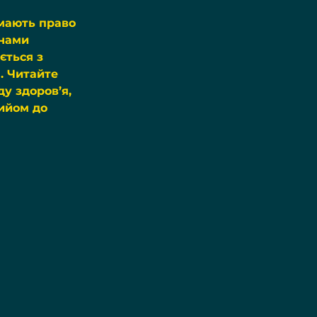
 мають право 
нами 
ється з 
. Читайте 
у здоров’я, 
ийом до 