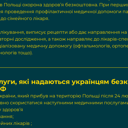
ні, в Польщі охорона здоров’я безкоштовна. При перши
я проведення профілактичної медичної допомоги па
о сімейного лікаря. 
 лікування, виписує рецепти або дає направлення на 
торні дослідження, а також направляє до лікарів-спеціа
іалізовану медичну допомогу (офтальмологів, ортопед
нологів тощо).
луги, які надаються українцям без
ЗФ
раїни, який прибув на територію Польщі після 24 лю
овно скористатися наступними медичними послугам
 здоров’я
вання;
йних лікарів ;