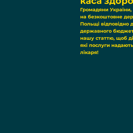
каса здоро
Громадяни України, 
на безкоштовне дер
Польщі відповідно д
державного бюджету
нашу статтю, щоб д
які послуги надают
лікаря!