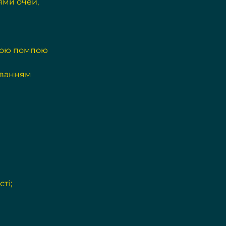
ями очей, 
вою помпою 
уванням 
ті;