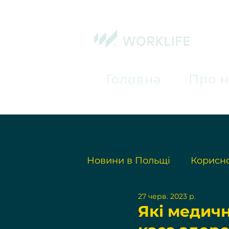
Головна
Про н
Новини в Польщі
Корисно
27 черв. 2023 р.
Які медич