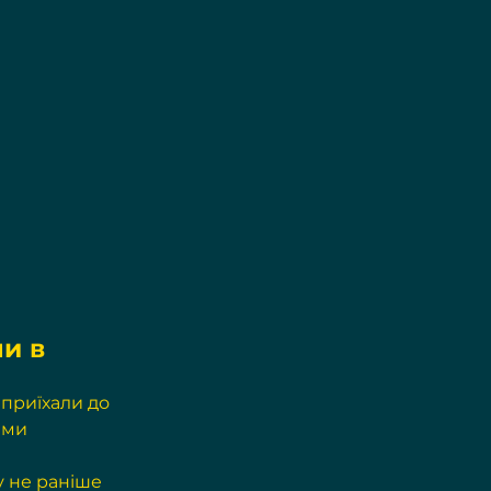
и в 
приїхали до 
ими 
 не раніше 