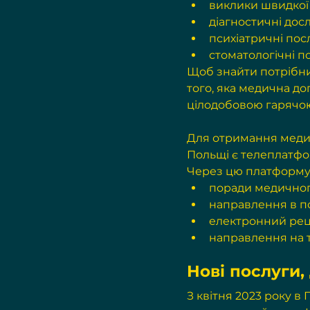
виклики швидкої
діагностичні дос
психіатричні пос
стоматологічні п
Щоб знайти потрібни
того, яка медична д
цілодобовою гарячою 
Для отримання медично
Польщі є телеплатфо
Через цю платформу
поради медичног
направлення в по
електронний рец
направлення на т
Нові послуги,
З квітня 2023 року в