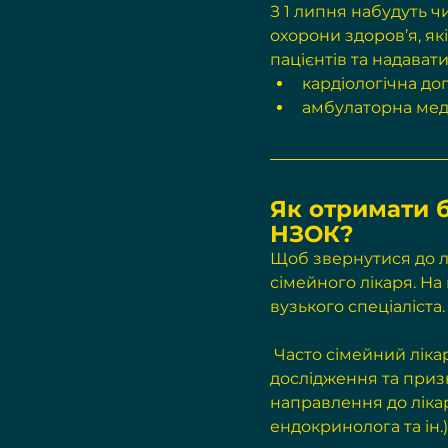
З 1 липня набудуть ч
охорони здоров’я, я
пацієнтів та надавати
кардіологічна до
амбулаторна мед
Як отримати б
НЗОК?
Щоб звернутися до лі
сімейного лікаря. На
вузького спеціаліста.
 Часто сімейний лікар сам призначає необхідну діагностику та лабораторні 
дослідження та призн
направлення до лікар
ендокринолога та ін.