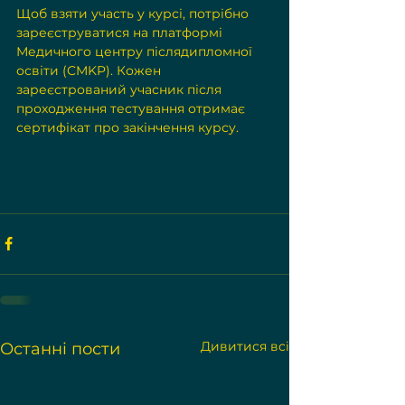
Щоб взяти участь у курсі, потрібно 
зареєструватися на платформі 
Медичного центру післядипломної 
освіти (CMKP). Кожен 
зареєстрований учасник після 
проходження тестування отримає 
сертифікат про закінчення курсу.
Дивитися всі
Останні пости