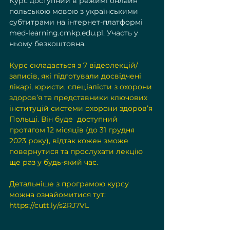
Курс доступний в режимі онлайн 
польською мовою з українськими 
субтитрами на інтернет-платформі 
med-learning.cmkp.edu.pl
. Участь у 
ньому безкоштовна.
Курс складається з 7 відеолекцій/
записів, які підготували досвідчені 
лікарі, юристи, спеціалісти з охорони 
здоров’я та представники ключових 
інституцій системи охорони здоров’я 
Польщі. Він буде  доступний 
протягом 12 місяців (до 31 грудня 
2023 року), відтак кожен зможе 
повернутися та прослухати лекцію 
ще раз у будь-який час.
Детальніше з програмою курсу 
можна ознайомитися тут: 
https://cutt.ly/s2RJ7VL