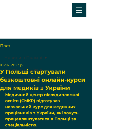
Пост
Новини в Польщі
10 січ. 2023 р.
Новини в Польщі
У Польщі стартували
Корисно знати
безкоштовні онлайн-курси
для медиків з України
Українці в Польщі
Медичний центр післядипломної 
освіти (CMKP) підготував 
навчальний курс для медичних 
працівників з України, які хочуть 
працевлаштуватися в Польщі за 
спеціальністю. 