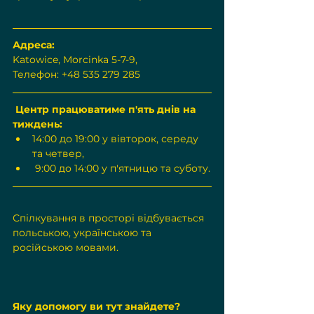
Адреса:
Katowice, Morcinka 5-7-9, 
Телефон: +48 535 279 285
 Центр працюватиме п'ять днів на 
тиждень:
14:00 до 19:00 у вівторок, середу 
та четвер,
 9:00 до 14:00 у п'ятницю та суботу.
Спілкування в просторі відбувається 
польською, українською та 
російською мовами.
Яку допомогу ви тут знайдете?