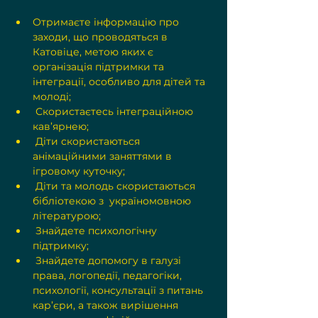
Отримаєте інформацію про 
заходи, що проводяться в 
Катовіце, метою яких є 
організація підтримки та 
інтеграції, особливо для дітей та 
молоді;
 Скористаєтесь інтеграційною 
кав’ярнею;
 Діти скористаються 
анімаційними заняттями в 
ігровому куточку;
 Діти та молодь скористаються 
бібліотекою з  україномовною 
літературою;
 Знайдете психологічну 
підтримку;
 Знайдете допомогу в галузі 
права, логопедії, педагогіки, 
психології, консультації з питань 
кар’єри, а також вирішення 