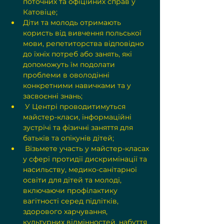
поточних та офіційних справ у 
Катовіце;
Діти та молодь отримають 
користь від вивчення польської 
мови, репетиторства відповідно 
до їхніх потреб або занять, які 
допоможуть їм подолати 
проблеми в оволодінні 
конкретними навичками та y 
засвоєнні знань;
 У Центрі проводитимуться 
майстер-класи, інформаційні 
зустрічі та фізичні заняття для 
батьків та опікунів дітей;
 Візьмете участь у майстер-класах 
у сфері протидії дискримінації та 
насильству, медико-санітарної 
освіти для дітей та молоді, 
включаючи профілактику 
вагітності серед підлітків, 
здорового харчування, 
культурних відмінностей, набуття 