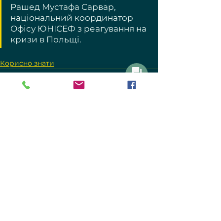
Рашед Мустафа Сарвар, 
національний координатор 
Офісу ЮНІСЕФ з реагування на 
кризи в Польщі.
Корисно знати
Написати
Дивитися всі
Останні пости