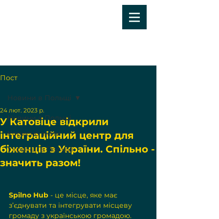
Пост
Новини в Польщі
24 лют. 2023 р.
Новини в Польщі
У Катовіце відкрили
Корисно знати
інтеграційний центр для
біженців з України. Спільно -
Українці в Польщі
значить разом!
Spilno Hub
 - це місце, яке має 
з’єднувати та інтегрувати місцеву 
громаду з українською громадою. 