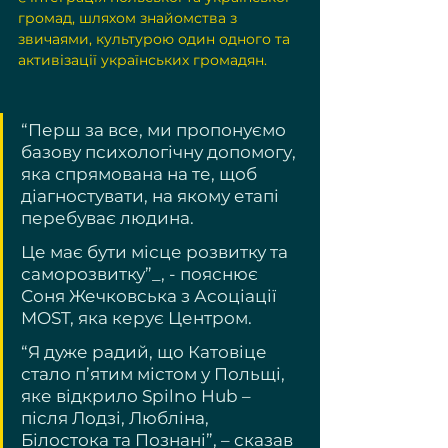
громад, шляхом знайомства з 
звичаями, культурою один одного та 
активізації українських громадян.
“Перш за все, ми пропонуємо 
базову психологічну допомогу, 
яка спрямована на те, щоб 
діагностувати, на якому етапі 
перебуває людина. 
Це має бути місце розвитку та 
саморозвитку”_, - пояснює 
Соня Жечковська з Асоціації 
MOST, яка керує Центром.
“Я дуже радий, що Катовіце 
стало п’ятим містом у Польщі, 
яке відкрило Spilno Hub – 
після Лодзі, Любліна, 
Білостока та Познані”, – сказав 