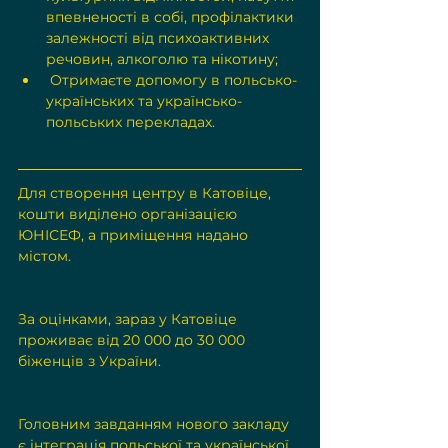
впевненості в собі, профілактики 
залежності від психоактивних 
речовин, алкоголю та нікотину;
 Отримаєте допомогу в польсько-
українських та українсько-
польських перекладах.
Для створення центру в Катовіце, 
кошти виділено організацією 
ЮНІСЕФ, а приміщення надано 
містом. 
За оцінками, зараз у Катовіце 
проживає від 20 000 до 30 000 
біженців з України.
Головним завданням нового закладу 
є інтеграція польської та української 