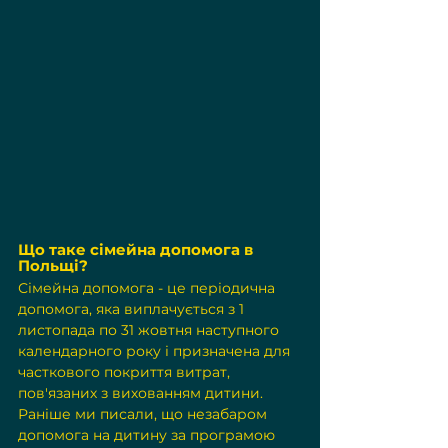
Що таке сімейна допомога в 
Польщі?
Сімейна допомога - це періодична 
допомога, яка виплачується з 1 
листопада по 31 жовтня наступного 
календарного року і призначена для 
часткового покриття витрат, 
пов'язаних з вихованням дитини. 
Раніше ми писали, що 
незабаром 
допомога на дитину за програмою 