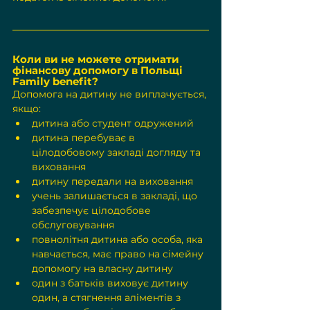
Коли ви не можете отримати 
фінансову допомогу в Польщі 
Family benefit?
Допомога на дитину не виплачується, 
якщо:
дитина або студент одружений
дитина перебуває в 
цілодобовому закладі догляду та 
виховання
дитину передали на виховання
учень залишається в закладі, що 
забезпечує цілодобове 
обслуговування
повнолітня дитина або особа, яка 
навчається, має право на сімейну 
допомогу на власну дитину
один з батьків виховує дитину 
один, а стягнення аліментів з 