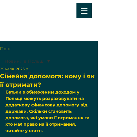
Пост
Новини в Польщі
29 черв. 2023 р.
Новини в Польщі
Сімейна допомога: кому і як
Корисно знати
її отримати?
Батьки з обмеженим доходом у 
Українці в Польщі
Польщі можуть розраховувати на 
додаткову фінансову допомогу від 
держави. Скільки становить 
допомога, які умови її отримання та 
хто має право на її отримання, 
читайте у статті.