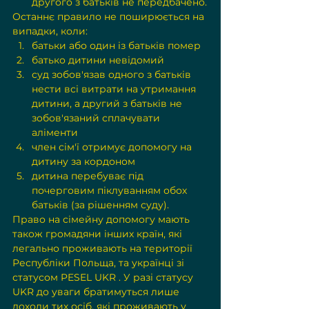
другого з батьків не передбачено.
Останнє правило не поширюється на 
випадки, коли:
батьки або один із батьків помер
батько дитини невідомий
суд зобов'язав одного з батьків 
нести всі витрати на утримання 
дитини, а другий з батьків не 
зобов'язаний сплачувати 
аліменти
член сім'ї отримує допомогу на 
дитину за кордоном
дитина перебуває під 
почерговим піклуванням обох 
батьків (за рішенням суду).
Право на сімейну допомогу мають 
також громадяни інших країн, які 
легально проживають на території 
Республіки Польща, та українці зі 
статусом 
PESEL UKR
 . У разі статусу 
UKR до уваги братимуться лише 
доходи тих осіб, які проживають у 