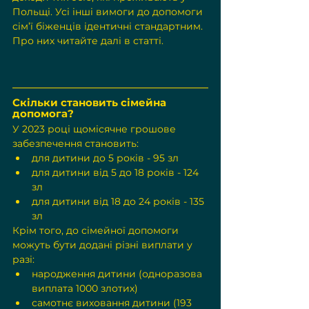
Польщі. Усі інші вимоги до допомоги 
сім’ї біженців ідентичні стандартним. 
Про них читайте далі в статті.
Скільки становить сімейна 
допомога?
У 2023 році щомісячне грошове 
забезпечення становить:
для дитини до 5 років - 95 зл
для дитини від 5 до 18 років - 124 
зл
для дитини від 18 до 24 років - 135 
зл
Крім того, до сімейної допомоги 
можуть бути додані різні виплати у 
разі:
народження дитини (одноразова 
виплата 1000 злотих)
самотнє виховання дитини (193 