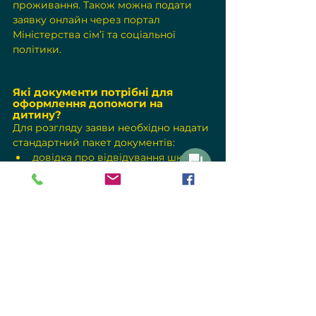
проживання. Також можна подати 
заявку онлайн через портал 
Міністерства сім’ї та соціальної 
політики.
Які документи потрібні для 
оформлення допомоги на 
дитину?
Для розгляду заяви необхідно надати 
стандартний пакет документів:
довідка про відвідування школи 
(якщо дитина старше 18 років)
Написати
довідка про навчання у ВНЗ 
(якщо дитина не досягла 24 років 
і має довідку про тяжку або 
середню інвалідність)
документи, що підтверджують 
розмір доходу.
Також можуть знадобитися додаткові 
документи, що стосуються аліментів, 
опіки над дітьми та інші докази права 