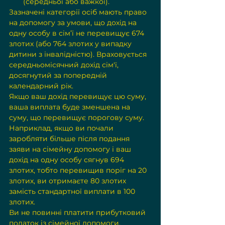
(середньої або важкої).
Зазначені категорії осіб мають право 
на допомогу за умови, що дохід на 
одну особу в сім’ї не перевищує 674 
злотих (або 764 злотих у випадку 
дитини з інвалідністю). Враховується 
середньомісячний дохід сім'ї, 
досягнутий за попередній 
календарний рік.
Якщо ваш дохід перевищує цю суму, 
ваша виплата буде зменшена на 
суму, що перевищує порогову суму. 
Наприклад, якщо ви почали 
заробляти більше після подання 
заяви на сімейну допомогу і ваш 
дохід на одну особу сягнув 694 
злотих, тобто перевищив поріг на 20 
злотих, ви отримаєте 80 злотих 
замість стандартної виплати в 100 
злотих.
Ви не повинні платити прибутковий 
податок із сімейної допомоги.