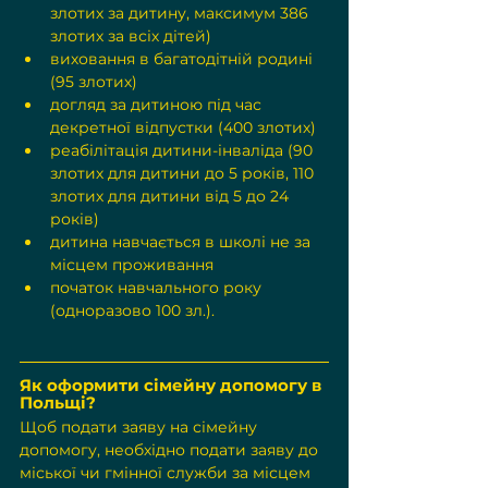
злотих за дитину, максимум 386 
злотих за всіх дітей)
виховання в багатодітній родині 
(95 злотих)
догляд за дитиною під час 
декретної відпустки (400 злотих)
реабілітація дитини-інваліда (90 
злотих для дитини до 5 років, 110 
злотих для дитини від 5 до 24 
років)
дитина навчається в школі не за 
місцем проживання
початок навчального року 
(одноразово 100 зл.).
Як оформити сімейну допомогу в 
Польщі?
Щоб подати заяву на сімейну 
допомогу, необхідно подати заяву до 
міської чи гмінної служби за місцем 