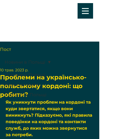
Пост
Новини в Польщі
10 трав. 2023 р.
Новини в Польщі
Проблеми на українсько-
Корисно знати
польському кордоні: що
робити?
Українці в Польщі
Як уникнути проблем на кордоні та 
куди звертатися, якщо вони 
виникнуть? Підказуємо, які правила 
поведінки на кордоні та контакти 
служб, до яких можна звернутися 
за потреби.