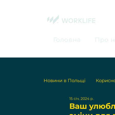
Головна
Про н
Новини в Польщі
Корисно
15 січ. 2024 р.
Ваш улюбл