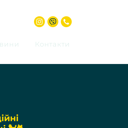
вини
Контакти
ійні