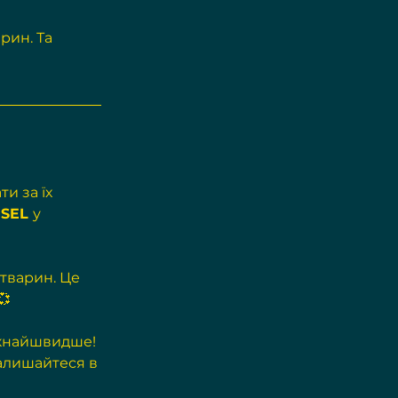
рин. Та 
и за їх 
SEL 
у 
тварин. Це 
💞
якнайшвидше! 
алишайтеся в 