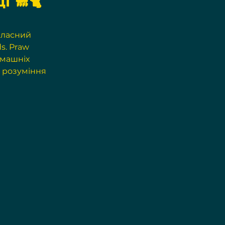
і 🐩🐈
власний 
s. Praw 
машніх 
о розуміння 