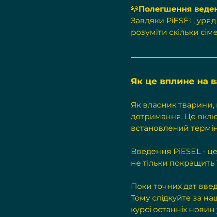
🐶
Полегшення веден
Завдяки PiESEL, уряд
розуміти скільки сім
Як це вплине на в
Як власник тварини, 
дотримання. Це вкл
встановлений термін
Введення PiESEL - це
не тільки покращить 
Поки точних дат введ
Тому слідкуйте за н
курсі останніх новин