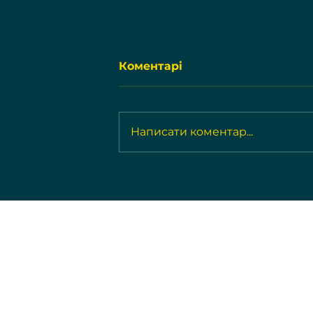
Коментарі
Написати коментар...
Перехід відпустки при
зміні роботодавця