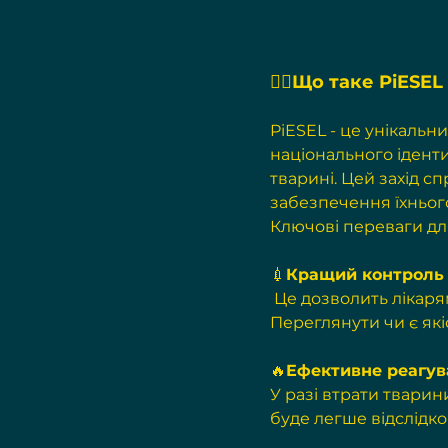
✍🏻Що таке PiESEL
PiESEL - це унікальн
національного ідент
тварині. Цей захід с
забезпечення їхнього
Ключові переваги дл
💉
Кращий контроль 
 Це дозволить лікарям швидше отримати доступ до медичної історії тварини. 
Переглянути чи є які
🔥
Ефективне реагув
У разі втрати твари
буде легше відслідк