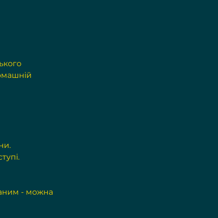
ького 
омашній 
тупі.
аним - можна 