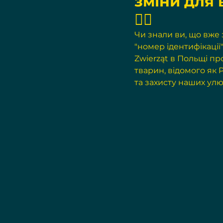
зміни для 
✍🏻
Чи знали ви, що вже
"номер ідентифікації
Zwierząt в Польщі п
тварин, відомого як 
та захисту наших улю