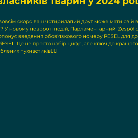
власників тварин у 2024 роц
 зовсім скоро ваш чотирилапий друг може мати свій 
"? У новому повороті подій, Парламентарний  Zespół d
ропонує введення обов'язкового номеру PESEL для до
PiESEL. Це не просто набір цифр, але ключ до кращог
блених пухнастиків👇🏻