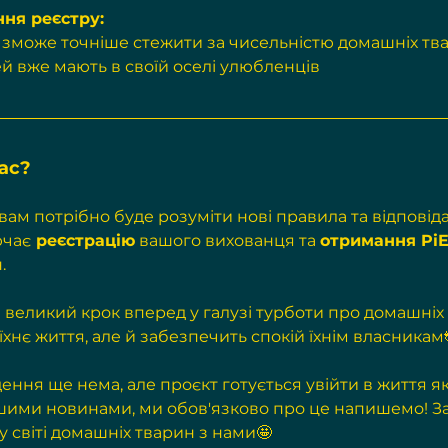
ня реєстру:
 зможе точніше стежити за чисельністю домашніх тва
ей вже мають в своїй оселі улюбленців
ас?
вам потрібно буде розуміти нові правила та відповідат
ючає
 реєстрацію
 вашого вихованця та 
отримання PiE
. 
 великий крок вперед у галузі турботи про домашніх 
їхнє життя, але й забезпечить спокій їхнім власникам
ення ще нема, але проєкт готується увійти в життя 
ашими новинами, ми обов'язково про це напишемо! З
 у світі домашніх тварин з нами🤩