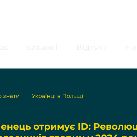
ас
Вакансії
Відгуки
Но
 знати
Українці в Польщі
енець отримує ID: Революц