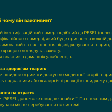
 і чому він важливий?
ий ідентифікаційний номер, подібний до PESEL (польс
ифікаційного номера), який буде присвоєно кожній д
прямований на поліпшення відслідковування тварин, 
 кращого догляду та захисту.
я власників домашніх улюбленців:
за здоров'ям тварин:
сь подразники або ж алергічні реакції в швидкому дос
ання на втрати:
ни, PiESEL допоможе швидше знайти її. По внесеним д
овувати місце перебування по системі