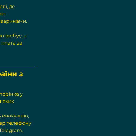
ві, де 
до 
 тваринами. 
отребує, а 
 плата за 
аїни з 
торінка у 
в
 яких 
ь евакуацію;
мер телефону 
Telegram, 