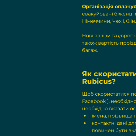
Організація оплачує
евакуйовані біженці
Німеччини, Чехії, Фін
Нові валізи та європе
також вартість проїзд
багаж.
Як скористати
Rubicus?
Щоб скористатися по
Facebook
 ), необхід
необхідно вказати о
імена, прізвища 
контактні дані дл
повинен бути вка