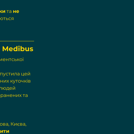
ки
 та 
не 
ються 
д Medibus
ментської 
 
пустила цей 
них куточків 
 людей 
оранених та 
ва, Києва, 
ити 