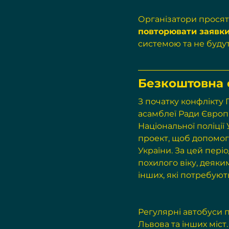
Організатори просят
повторювати заявк
системою та не будут
Безкоштовна е
З початку конфлікту
асамблеї Ради Європи,
Національної поліці
проект, щоб допомогт
України. За цей пері
похилого віку, деяким
інших, які потребуют
Регулярні автобуси 
Львова та інших міст.