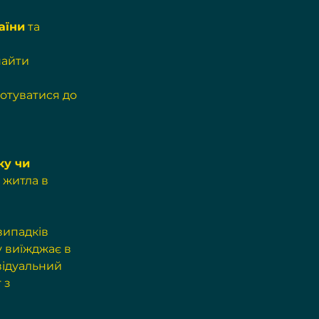
аїни
 та 
айти 
отуватися до 
ку чи
 житла в 
випадків 
 виїжджає в 
відуальний 
 з 