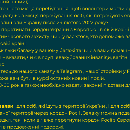
який інший);
точного місця перебування, щоб волонтери могли ор
редньо з місця перебування осіб, які потребують ева
 залишали Україну після 24 лютого 2022 року?
перетинати кордон України з Європою і в якій країні 
имчасового захисту, чи є у вас хтось, хто допоможе в
вій країні;
скільки багажу у вашому багажі та чи є з вами домашн
– вказати, чи є в групі евакуйованих інваліди, вагітні
що.
тесь до нашого 
каналу в Telegram
 , нашої сторінки 
у 
оже вам бути в курсі останніх новин і подій.
18-60 років також необхідно надати 
законні підстави дл
заяви
 : 
для осіб, які їдуть з території України
 , і для осіб
аної території через кордон Росії
 . Заявку можна пода
здки, так і коли ви вже перетнули кордон Росії з Євро
 в продовженні подорожі.