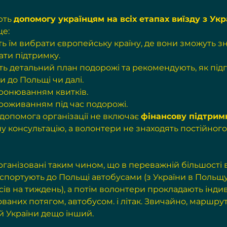
ть 
допомогу українцям на всіх етапах виїзду з Укр
це:
 їм вибрати європейську країну, де вони зможуть зн
ати підтримку.
 детальний план подорожі та рекомендують, як підг
ни до Польщі чи далі.
ронюванням квитків.
роживанням під час подорожі.
допомога організації не включає 
фінансову підтрим
 консультацію, а волонтери не знаходять постійного
рганізовані таким чином, що в переважній більшості 
спортують до Польщі автобусами (з України в Польщу
ів на тиждень), а потім волонтери прокладають інди
аних потягом, автобусом. і літак. Звичайно, маршрут
й України дещо інший.