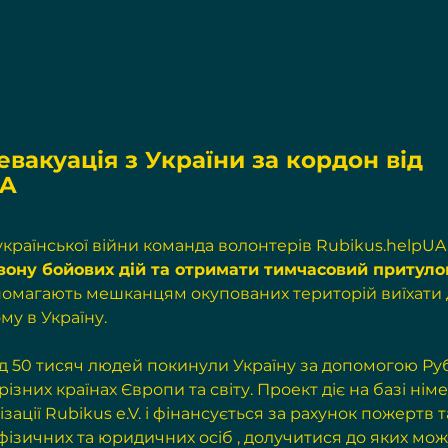
вакуація з України за кордон від 
UA
української війни команда волонтерів Rubikus.helpUA
зону бойових дій та отримати тимчасовий притуло
омагають мешканцям окупованих територій виїхати 
му в Україну.
д 50 тисяч людей покинули Україну за допомогою Рубі
зних країнах Європи та світу. Проект діє на базі німе
ації Rubikus e.V. і фінансується за рахунок 
пожертв т
 фізичних та юридичних осіб
 , долучитися до яких можу