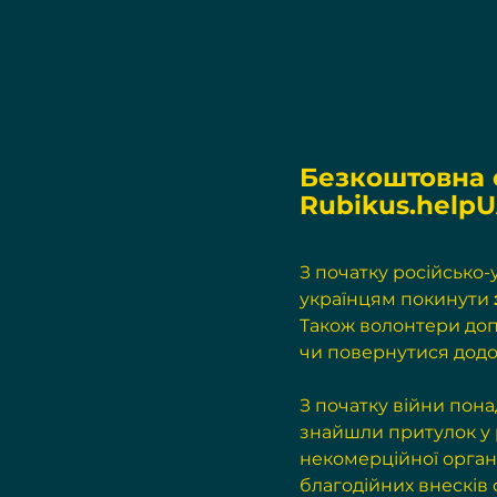
Безкоштовна е
Rubikus.help
З початку російсько-
українцям покинути 
Також волонтери доп
чи повернутися додо
З початку війни пона
знайшли притулок у рі
некомерційної організ
благодійних внесків