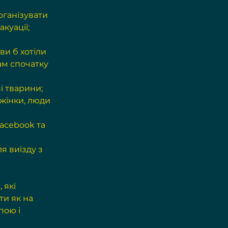
ганізувати 
куації;
ви б хотіли 
ам спочатку 
і тварини;
 жінки, люди 
Facebook
 та 
я виїзду з 
, які 
ти як на 
пою і 