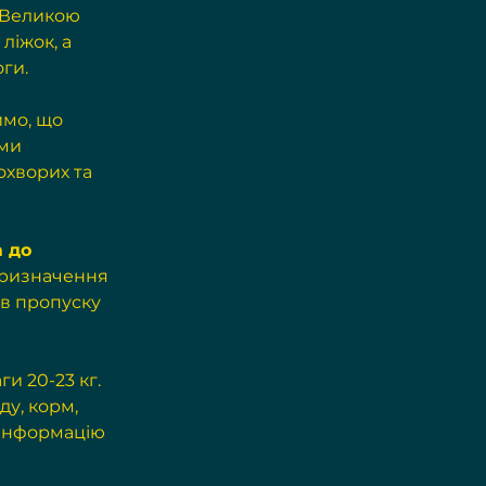
. Великою 
ліжок, а 
ги. 
имо, що 
ми 
охворих та 
 до 
призначення 
ів пропуску 
и 20-23 кг. 
у, корм, 
 інформацію 