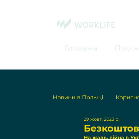
Головна
Про н
Новини в Польщі
Корисно
29 жовт. 2023 р.
Безкоштовн
На жаль, війна в Ук