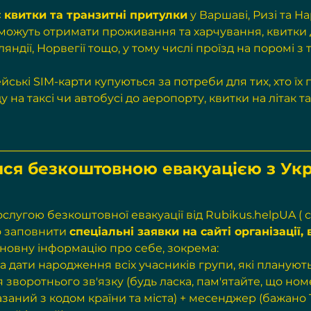
 квитки та транзитні притулки
 у Варшаві, Ризі та Нар
 можуть отримати проживання та харчування, квитки 
ляндії, Норвегії тощо, у тому числі проїзд на поромі з
йські SIM-карти купуються за потреби для тих, хто їх п
у на таксі чи автобусі до аеропорту, квитки на літак та
ся безкоштовною евакуацією з Укр
слугою безкоштовної евакуації від 
Rubikus.helpUA
 ( 
с
но заповнити 
спеціальні заявки на сайті організації, 
сновну інформацію про себе, зокрема:
та дати народження всіх учасників групи, які плануют
я зворотнього зв'язку (будь ласка, пам'ятайте, що но
заний з кодом країни та міста) + месенджер (бажано 