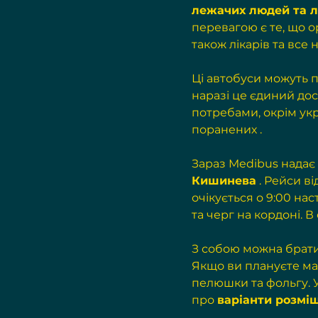
лежачих людей та 
перевагою є те, що ор
також лікарів та все
Ці автобуси можуть п
наразі це єдиний дос
потребами, окрім 
ук
поранених
 .
Зараз 
Medibus
 надає 
Кишинева
 . Рейси 
очікується о 9:00 нас
та черг на кордоні. В
З собою можна брати 
Якщо ви плануєте ман
пелюшки та фольгу. 
про 
варіанти розміщ