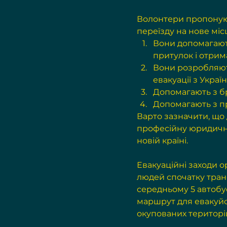
Волонтери пропоную
переїзду на нове міс
Вони допомагають
притулок і отрим
Вони розробляють
евакуації з Украї
Допомагають з б
Допомагають з п
Варто зазначити, що 
професійну юридичну
новій країні.
Евакуаційні заходи о
людей спочатку тран
середньому 5 автобус
маршрут для евакуйов
окупованих територі