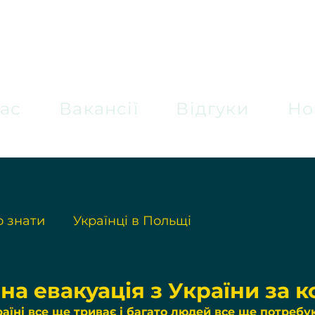
ас
Вакансії
Відгуки
Но
 знати
Українці в Польщі
а евакуація з України за 
раїні все ще триває і багато людей все ще потребу