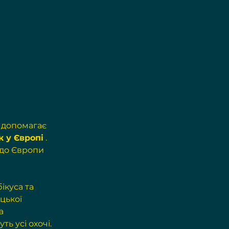
 допомагає 
к у Європі
 . 
до Європи 
куса та 
цької 
а 
ть усі охочі.