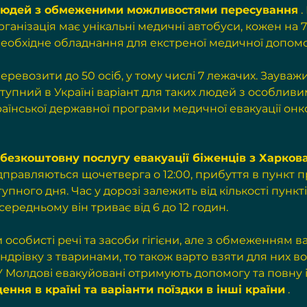
людей з обмеженими можливостями пересування
 
ганізація має унікальні медичні автобуси, кожен на 7 
 необхідне обладнання для екстреної медичної допомо
еревозити до 50 осіб, у тому числі 7 лежачих. Зауваж
тупний в Україні варіант для таких людей з особливи
раїнської державної програми медичної евакуації онк
безкоштовну послугу евакуації біженців з Харкова
відправляються щочетверга о 12:00, прибуття в пункт 
тупного дня. Час у дорозі залежить від кількості пункт
 середньому він триває від 6 до 12 годин. 
особисті речі та засоби гігієни, але з обмеженням ваг
дрівку з тваринами, то також варто взяти для них вод
У Молдові евакуйовані отримують допомогу та повну
ення в країні та варіанти поїздки в інші країни
 .