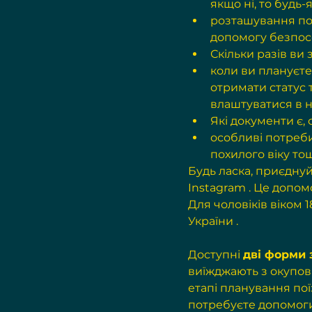
якщо ні, то будь-
розташування по
допомогу безпосе
Скільки разів ви
коли ви плануєте 
отримати статус т
влаштуватися в но
Які документи є, 
особливі потреби 
похилого віку то
Будь ласка, приєднуй
Instagram
 . Це допом
Для чоловіків віком 
України
 .
Доступні 
дві форми 
виїжджають з 
окупов
етапі планування пої
потребуєте допомоги