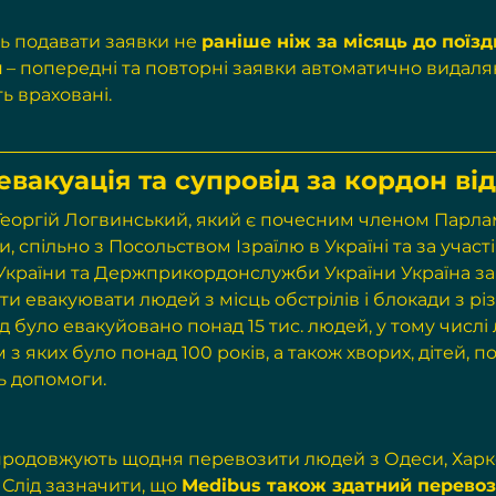
ь подавати заявки не 
раніше ніж за місяць до поїзд
и
 – попередні та повторні заявки автоматично видаля
ь враховані.
вакуація та супровід за кордон ві
 Георгій Логвинський, який є почесним членом Парла
 спільно з Посольством Ізраїлю в Україні та за участі
ї України та Держприкордонслужби України Україна за
и евакуювати людей з місць обстрілів і блокади з різ
од було евакуйовано понад 15 тис. людей, у тому числі
 з яких було понад 100 років, а також хворих, дітей, п
ь допомоги.
продовжують щодня перевозити людей з Одеси, Харко
 Слід зазначити, що 
Medibus також здатний перевоз