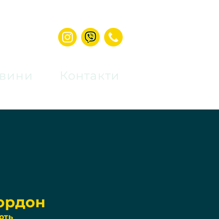
вини
Контакти
кордон
ють 