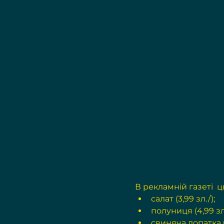
В 
рекламній газеті
  
салат (3,99 зл./);
полуниця (4,99 зл
свиняча лопатка бе