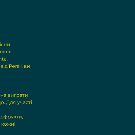
ієни 
івлі 
ta. 
д Persil, ви 
на виграти 
. Для участі 
хофрукти, 
 кожні 