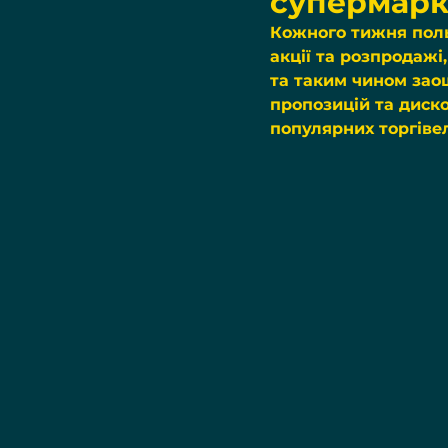
супермарк
Кожного тижня поль
акції та розпродаж
та таким чином зао
пропозицій та диск
популярних торгіве