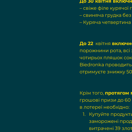
До 30 квітня включ
– свіже філе курячої гр
– свиняча грудка без к
– Куряча четвертина Kr
До 22
  квітня 
включн
порожнини рота, всі 
чотирьох пляшок соків
Biedronka проводить 
отримуєте знижку 50%
Крім того, 
протягом 
грошові призи до 60 
в лотереї необхідно:
Купуйте продукти
заморожені проду
витрачені 39 зло