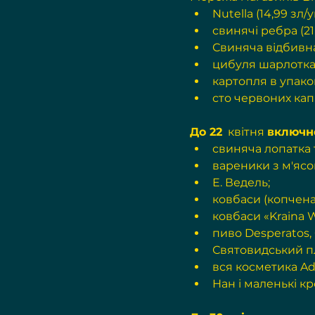
Nutella (14,99 зл/у
свинячі ребра (21,
Свиняча відбивна 
цибуля шарлотка (
картопля в упаковц
сто червоних кап (
До 22
  квітня 
включн
свиняча лопатка 
вареники з м'ясо
Е. Ведель;
ковбаси (копчена
ковбаси «Kraina W
пиво Desperatos, 
Святовидський п
вся косметика Ad
Нан і маленькі кр