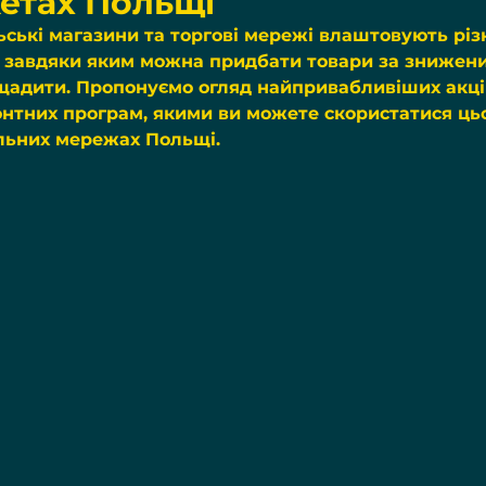
етах Польщі
ські магазини та торгові мережі влаштовують різн
і, завдяки яким можна придбати товари за знижен
щадити. Пропонуємо огляд найпривабливіших акці
онтних програм, якими ви можете скористатися цьо
льних мережах Польщі. 