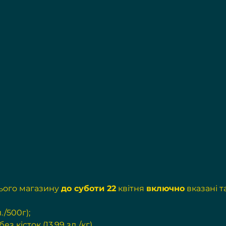
цього магазину 
до суботи 22
 квітня 
включно
 вказані т
./500г);
з кісток (13,99 зл./кг)