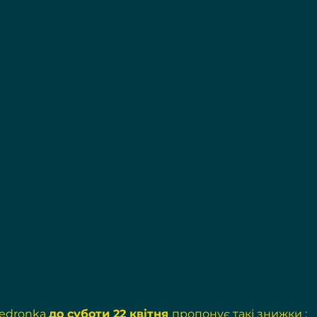
edronka 
до суботи 22 квітня 
пропонує такі знижки
 :