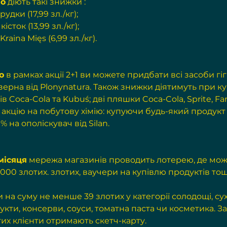
но
 діють такі знижки :
удки (17,99 зл./кг);
істок (13,99 зл./кг);
aina Mięs (6,99 зл./кг).
о
 в рамках акції 2+1 ви можете придбати всі засоби гіг
зерна від Plonynatura. Також знижки діятимуть при куп
 Coca-Cola та Kubuś; дві пляшки Coca-Cola, Sprite, Fan
акцію на побутову хімію: купуючи будь-який продукт ві
 на ополіскувач від Silan.
місяця
 мережа магазинів проводить лотерею, де мож
000 злотих. злотих, ваучери на купівлю продуктів тощо
 на суму не менше 39 злотих у категорії солодощі, су
кти, консерви, соуси, томатна паста чи косметика. За
тих клієнти отримають скетч-карту.