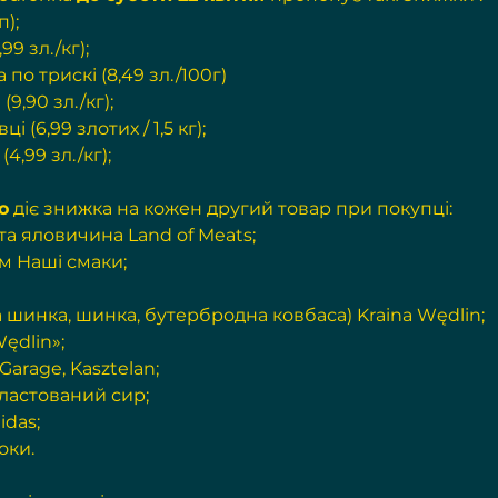
п);
99 зл./кг);
по трискі (8,49 зл./100г)
9,90 зл./кг);
і (6,99 злотих / 1,5 кг);
4,99 зл./кг);
о
 діє знижка на кожен другий товар при покупці:
та яловичина Land of Meats;
м Наші смаки;
 шинка, шинка, бутербродна ковбаса) Kraina Wędlin;
ędlin»;
Garage, Kasztelan;
ластований сир;
idas;
оки.