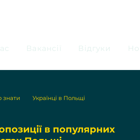
ас
Вакансії
Відгуки
Но
 знати
Українці в Польщі
опозиції в популярних