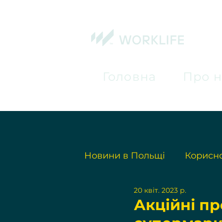
Головна
Про н
Новини в Польщі
Корисно
20 квіт. 2023 р.
Акційні пр