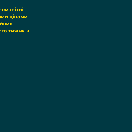
оманітні 
ими цінами 
йних 
го тижня в 