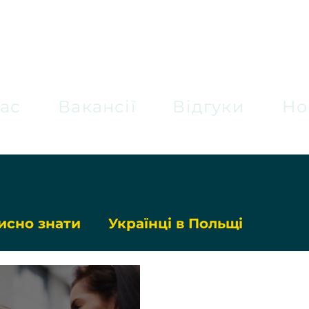
ас
Вакансії
Відгуки
Но
исно знати
Українці в Польщі