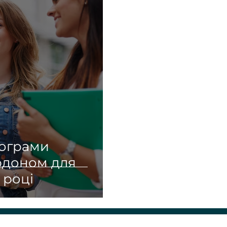
рограми
рдоном для
 році