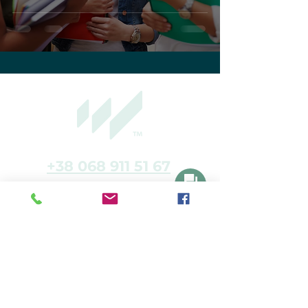
+38 068 911 51 67
+48 535 994 839
Написати
rekrutujemy@worklifepolska.pl